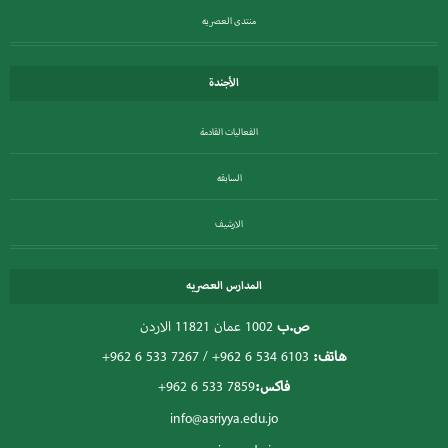
منتدى العصريه
الأجندة
الفعاليات القادمة
السابقه
الارشيف
المدارس العصريه
ص.ب
1002 عمان 11821 الاردن
هاتف:
+962 6 534 6103
/
+962 6 533 7267
فاكس:
+962 6 533 7859
info@asriyya.edu.jo