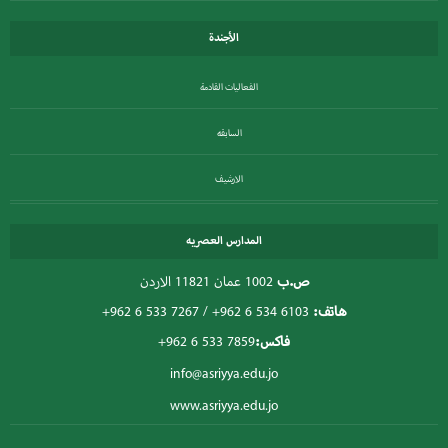
الأجندة
الفعاليات القادمة
السابقه
الارشيف
المدارس العصريه
ص.ب
1002 عمان 11821 الاردن
هاتف:
+962 6 534 6103
/
+962 6 533 7267
فاكس:
+962 6 533 7859
info@asriyya.edu.jo
www.asriyya.edu.jo