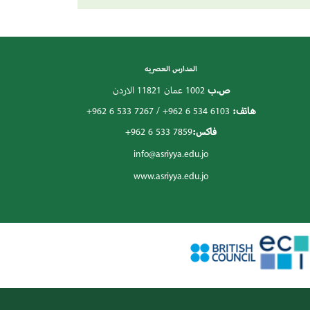
المدارس العصريه
ص.ب
1002 عمان 11821 الاردن
هاتف:
+962 6 534 6103
/
+962 6 533 7267
فاكس:
+962 6 533 7859
info@asriyya.edu.jo
www.asriyya.edu.jo