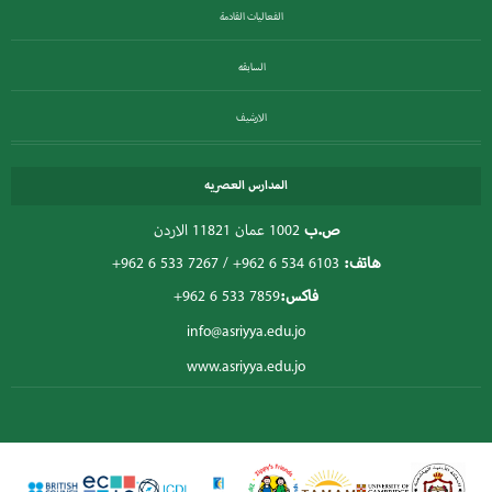
الفعاليات القادمة
السابقه
الارشيف
المدارس العصريه
ص.ب
1002 عمان 11821 الاردن
هاتف:
+962 6 534 6103
/
+962 6 533 7267
فاكس:
+962 6 533 7859
info@asriyya.edu.jo
www.asriyya.edu.jo